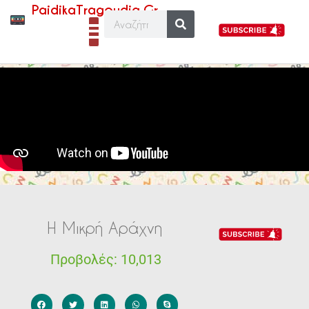
PaidikaTragoudia.Gr
Η Μικρή Αράχνη
Προβολές:
10,013