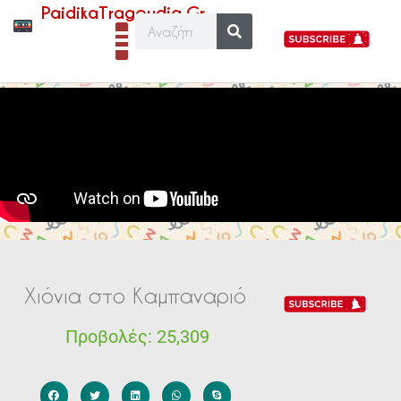
PaidikaTragoudia.Gr
Χιόνια στο Καμπαναριό
Προβολές:
25,309