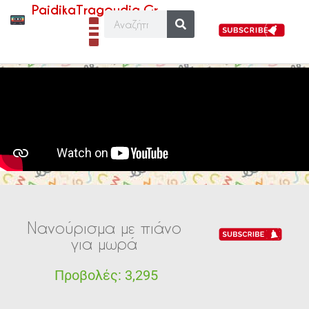
PaidikaTragoudia.Gr
Νανούρισμα με πιάνο
για μωρά
Προβολές:
3,295