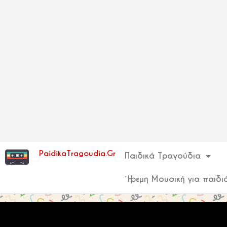
PaidikaTragoudia.Gr
Παιδικά Τραγούδια
Ήρεμη Μουσική για παιδι